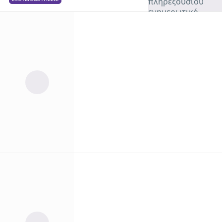
Πώς να
ενεργείτε
κατάλληλα ως
πληρεξούσιος
στο πλαίσιο