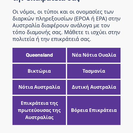
Οι νόμοι, οι τύποι και οι ονομασίες των
διαρκών πληρεξουσίων (EPOA ή EPA) στην
Αυστραλία διαφέρουν ανάλογα με τον
τόπο διαμονής σας. Μάθετε τι ισχύει στην
πολιτεία ή την επικράτειά σας.
Queensland
Νέα Νότια Ουαλία
Βικτώρια
Τασμανία
Νότια Αυστραλία
Δυτική Αυστραλία
Επικράτεια της
πρωτεύουσας της
Βόρεια Επικράτεια
Αυστραλίας