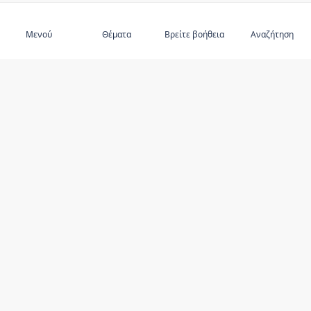
Εγγραφείτε στο
Μενού
Θέματα
Βρείτε βοήθεια
Αναζήτηση
ΑΝΑΚΑΛΎΨΤΕ ΤΟ
Κακοποίηση ηλικιωμένων
Προτεινόμενα θέματα
Προτεινόμενοι συγγραφείς
Πόροι
Πάροχοι υπηρεσιών
Είμαι ασφαλής και με σέβονται;
ΜΕΊΝΕΤΕ ΕΝΗΜΕΡΩΜΈΝΟΙ
ΧΡΉΣΗ ΑΥΤΉΣ ΤΗΣ ΙΣΤΟΣΕΛΊΔΑΣ