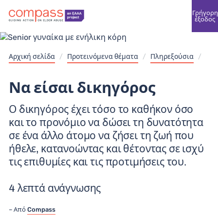
Γρήγορη
έξοδος
Αρχική σελίδα
/
Προτεινόμενα θέματα
/
Πληρεξούσια
/
Να είσαι δικηγόρος
Ο δικηγόρος έχει τόσο το καθήκον όσο
και το προνόμιο να δώσει τη δυνατότητα
σε ένα άλλο άτομο να ζήσει τη ζωή που
ήθελε, κατανοώντας και θέτοντας σε ισχύ
τις επιθυμίες και τις προτιμήσεις του.
4 λεπτά ανάγνωσης
Από
Compass