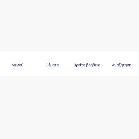
Εγγραφείτε στο
Μενού
Θέματα
Βρείτε βοήθεια
Αναζήτηση
ΑΝΑΚΑΛΎΨΤΕ ΤΟ
Κακοποίηση ηλικιωμένων
Προτεινόμενα θέματα
Προτεινόμενοι συγγραφείς