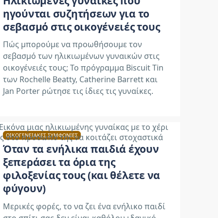
Ηλικιωμένες γυναίκες που
ηγούνται συζητήσεων για το
σεβασμό στις οικογένειές τους
Πώς μπορούμε να προωθήσουμε τον
σεβασμό των ηλικιωμένων γυναικών στις
οικογένειές τους; Το πρόγραμμα Biscuit Tin
των Rochelle Beatty, Catherine Barrett και
Jan Porter ρώτησε τις ίδιες τις γυναίκες.
ΟΙΚΟΓΕΝΕΙΑΚΈΣ ΣΥΜΦΩΝΊΕΣ
Όταν τα ενήλικα παιδιά έχουν
ξεπεράσει τα όρια της
φιλοξενίας τους (και θέλετε να
φύγουν)
Μερικές φορές, το να ζει ένα ενήλικο παιδί
στο σπίτι σας δεν είναι καθόλου ιδανικό -