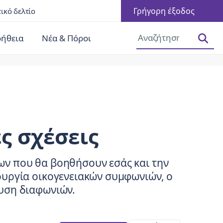
Γρήγορη έξοδος
ικό δελτίο
Αύξηση μεγέθους γραμματοσειράς
Μείωση μεγέθους γραμματοσειράς
οήθεια
Νέα & Πόροι
ς σχέσεις
ων που θα βοηθήσουν εσάς και την
ουργία οικογενειακών συμφωνιών, ο
λυση διαφωνιών.