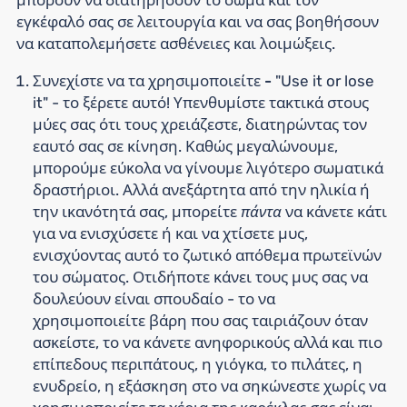
μπορούν να διατηρήσουν το σώμα και τον
εγκέφαλό σας σε λειτουργία και να σας βοηθήσουν
να καταπολεμήσετε ασθένειες και λοιμώξεις.
Συνεχίστε να τα χρησιμοποιείτε -
"Use it or lose
it" - το ξέρετε αυτό! Υπενθυμίστε τακτικά στους
μύες σας ότι τους χρειάζεστε, διατηρώντας τον
εαυτό σας σε κίνηση. Καθώς μεγαλώνουμε,
μπορούμε εύκολα να γίνουμε λιγότερο σωματικά
δραστήριοι. Αλλά ανεξάρτητα από την ηλικία ή
πάντα
την ικανότητά σας, μπορείτε
να κάνετε κάτι
για να ενισχύσετε ή και να χτίσετε μυς,
ενισχύοντας αυτό το ζωτικό απόθεμα πρωτεϊνών
του σώματος. Οτιδήποτε κάνει τους μυς σας να
δουλεύουν είναι σπουδαίο - το να
χρησιμοποιείτε βάρη που σας ταιριάζουν όταν
ασκείστε, το να κάνετε ανηφορικούς αλλά και πιο
επίπεδους περιπάτους, η γιόγκα, το πιλάτες, η
ενυδρείο, η εξάσκηση στο να σηκώνεστε χωρίς να