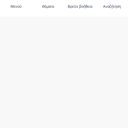
Μενού
Θέματα
Βρείτε βοήθεια
Αναζήτηση
ΑΝΑΚΑΛΎΨΤΕ ΤΟ
Κακοποίηση ηλικιωμένων
Προτεινόμενα θέματα
Προτεινόμενοι συγγραφείς
Πόροι
Πάροχοι υπηρεσιών
Είμαι ασφαλής και με σέβονται;