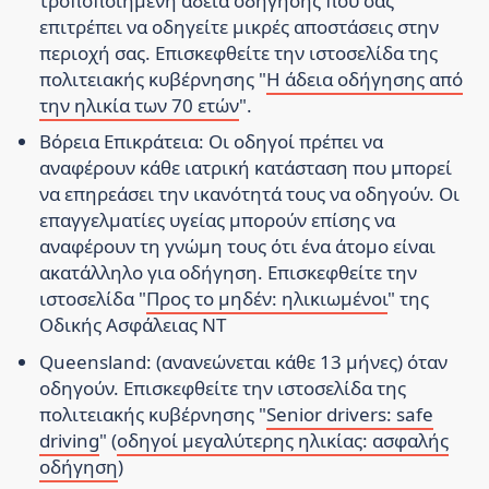
τροποποιημένη άδεια οδήγησης που σας
επιτρέπει να οδηγείτε μικρές αποστάσεις στην
περιοχή σας. Επισκεφθείτε την ιστοσελίδα της
πολιτειακής κυβέρνησης "
Η άδεια οδήγησης από
την ηλικία των 70 ετών
".
Βόρεια Επικράτεια:
Οι οδηγοί πρέπει να
αναφέρουν κάθε ιατρική κατάσταση που μπορεί
να επηρεάσει την ικανότητά τους να οδηγούν. Οι
επαγγελματίες υγείας μπορούν επίσης να
αναφέρουν τη γνώμη τους ότι ένα άτομο είναι
ακατάλληλο για οδήγηση. Επισκεφθείτε την
ιστοσελίδα "
Προς το μηδέν: ηλικιωμένοι
" της
Οδικής Ασφάλειας NT
Queensland:
(ανανεώνεται κάθε 13 μήνες) όταν
οδηγούν. Επισκεφθείτε την ιστοσελίδα της
πολιτειακής κυβέρνησης "
Senior drivers: safe
driving
" (
οδηγοί μεγαλύτερης ηλικίας: ασφαλής
οδήγηση
)