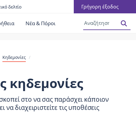
Γρήγορη έξοδος
ικό δελτίο
Αύξηση μεγέθους γραμματοσειράς
Μείωση μεγέθους γραμματοσειράς
οήθεια
Νέα & Πόροι
/
Κηδεμονίες
/
ς κηδεμονίες
σκοπεί στο να σας παράσχει κάποιον
ι να διαχειριστείτε τις υποθέσεις