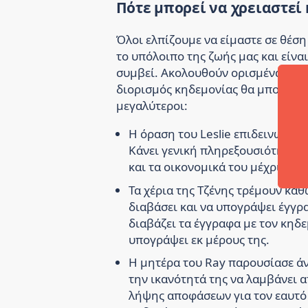
Πότε μπορεί να χρειαστεί
Όλοι ελπίζουμε να είμαστε σε θέση 
το υπόλοιπο της ζωής μας και είνα
συμβεί. Ακολουθούν ορισμένα παρα
διορισμός κηδεμονίας θα μπορούσε
μεγαλύτεροι:
Η όραση του Leslie επιδεινώνετα
Κάνει γενική πληρεξουσιότητα ώ
και τα οικονομικά του μέχρι να 
Τα χέρια της Τζένης τρέμουν καθ
διαβάσει και να υπογράψει έγγρα
διαβάζει τα έγγραφα με τον κηδε
υπογράψει εκ μέρους της.
Η μητέρα του Ray παρουσίασε άν
την ικανότητά της να λαμβάνει α
λήψης αποφάσεων για τον εαυτό 