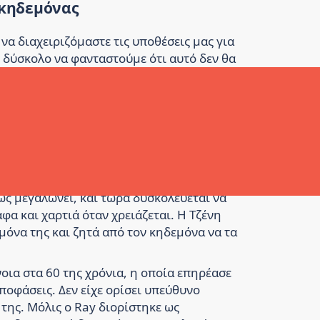
 κηδεμόνας
να διαχειριζόμαστε τις υποθέσεις μας για
ι δύσκολο να φανταστούμε ότι αυτό δεν θα
δείγματα καταστάσεων στις οποίες ένας
 να αποδειχθεί χρήσιμος όταν είμαστε
ι και χρειάζεται χειρουργική επέμβαση.
στε να φροντίζει για τους λογαριασμούς
αναρρώσει.
ώς μεγαλώνει, και τώρα δυσκολεύεται να
φα και χαρτιά όταν χρειάζεται. Η Τζένη
μόνα της και ζητά από τον κηδεμόνα να τα
οια στα 60 της χρόνια, η οποία επηρέασε
ποφάσεις. Δεν είχε ορίσει υπεύθυνο
της. Μόλις ο Ray διορίστηκε ως